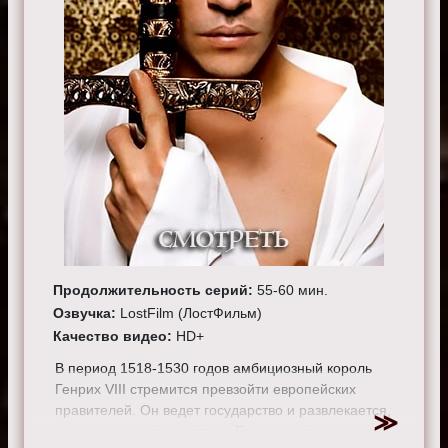
Продолжительность серий:
55-60 мин.
Озвучка:
LostFilm (ЛостФильм)
Качество видео:
HD+
В период 1518-1530 годов амбициозный король
Генрих VIII стремится превзойти европейских
правителей. Он ведет государство и развлекается,
сражаясь с лютеранством. Его волнует наследие