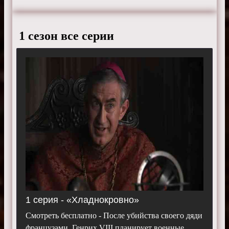
трона.
От брака с Катериной Арагонской у него остается
только дочь Мария. Сын от любовницы умер в
1 сезон все серии
детстве. Желая мужского наследника, Генрих
решает развестись и жениться на Анне Болейн.
Режиссеры:
Джереми Подесва, Колм Маккарти,
Киаран Доннелли, Дирбла Уолш и Джон Эмиел.
Актеры:
Джейми Томас Кинг, Натали Дормер,
Джонатан Рис-Майерc, Аннабелль Уоллис, Джереми
Нортэм, Сэм Нилл, Мария Дойл-Кеннеди, Анита
Брием, Алан Ван Спрэнг, Каллум Блу, Генри Кавилл
и Генри Черни.
Смотреть 1 сезон «
Тюдоры
» бесплатно, в хорошем
качестве, на телефоне, планшете, пк или
телевизоре.
1 серия - «Хладнокровно»
Смотреть бесплатно - После убийства своего дяди
французами, Генрих VIII планирует военные