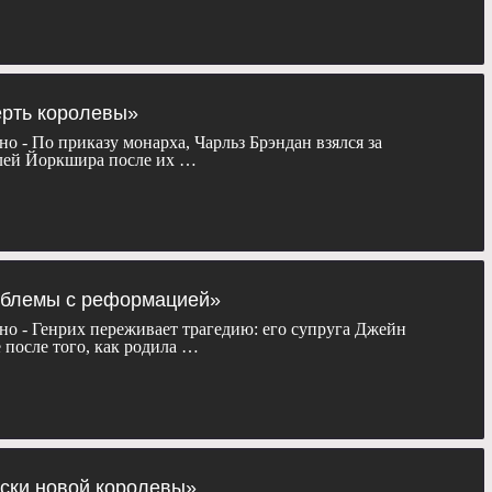
ерть королевы»
но - По приказу монарха, Чарльз Брэндан взялся за
лей Йоркшира после их …
роблемы с реформацией»
но - Генрих переживает трагедию: его супруга Джейн
е после того, как родила …
иски новой королевы»