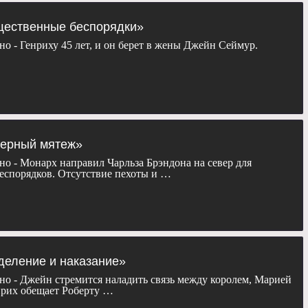
Уоллис, Джереми Нортэм, Сэм Нилл, Мария Дойл-Кеннеди,
, Алан Ван Спрэнг, Каллум Блу, Генри Кавилл и Генри Черни.
бщественные беспорядки»
но - Генриху 45 лет, и он берет в жены Джейн Сеймур.
сезон «
Тюдоры
» бесплатно, в хорошем качестве, на телефоне,
к или телевизоре.
верный мятеж»
но - Монарх направил Чарльза Брэндона на север для
еспорядков. Отсутствие пехоты и …
зделение и наказание»
но - Джейн стремится наладить связь между королем, Марией
нрих обещает Роберту …