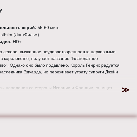
у
ельность серий:
55-60 мин.
ostFilm (ЛостФильм)
видео:
HD+
а севере, вызванное неудовлетворенностью церковными
 королевстве, получает название "Благодатное
во". Однако оно было подавлено. Король Генрих радуется
аследника Эдуарда, но переживает утрату супруги Джейн
озы нападения со стороны Испании и Франции, он ищет
реди других государств. По наводке своего советника Кромвеля,
тся на протестантке Анне Клевской, но вскоре оставляет её, что
казни Кромвеля.
:
Джереми Подесва, Колм Маккарти, Киаран Доннелли, Дирбла
н Эмиел.
ейми Томас Кинг, Натали Дормер, Джонатан Рис-Майерc,