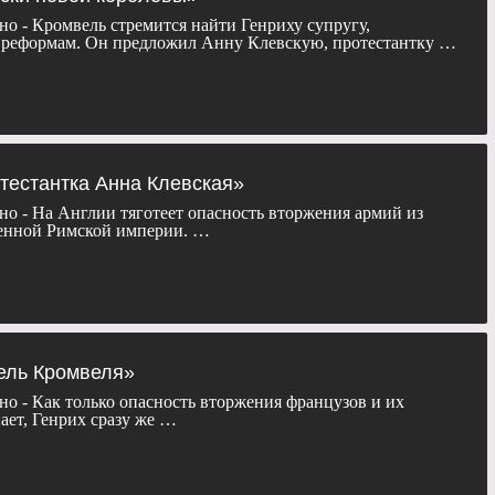
но - Кромвель стремится найти Генриху супругу,
реформам. Он предложил Анну Клевскую, протестантку …
отестантка Анна Клевская»
но - На Англии тяготеет опасность вторжения армий из
енной Римской империи. …
бель Кромвеля»
но - Как только опасность вторжения французов и их
ает, Генрих сразу же …