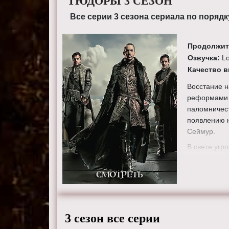
ТЮДОРЫ 3 СЕЗОН
Все серии 3 сезона сериала по порядк
Продолжит
Озвучка:
L
Качество 
Восстание н
реформами в
паломничест
появлению н
Сеймур.
В свете угр
союзников с
Генрих жени
приводит к 
Режиссеры
Уолш и Джо
3 сезон все серии
Актеры:
Дж